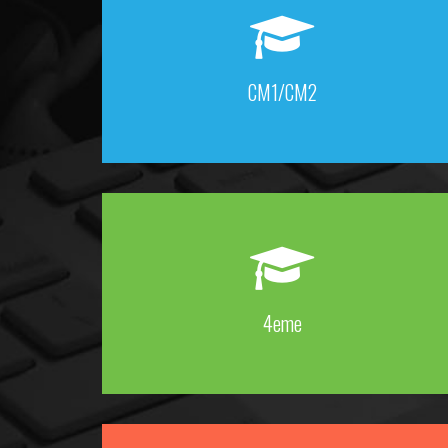
CM1/CM2
4eme